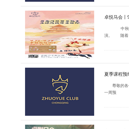
卓悦马会丨9.
中秋花
演。 随着
夏季课程预
尊敬的各
一周预