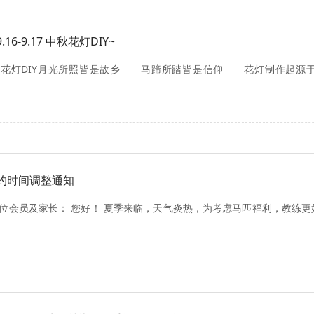
16-9.17 中秋花灯DIY~
灯DIY月光所照皆是故乡 马蹄所踏皆是信仰 花灯制作起源于
约时间调整通知
位会员及家长： 您好！ 夏季来临，天气炎热，为考虑马匹福利，教练更好的