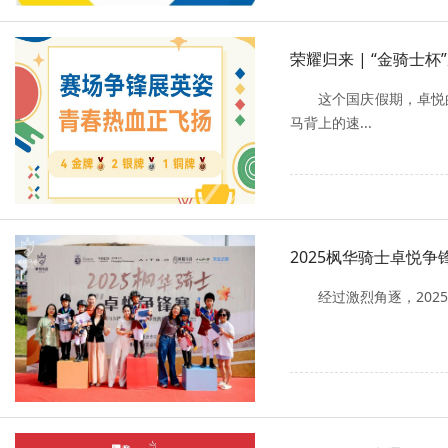
荣耀归来 | “金骑士
这个国庆假期，卓悦
马背上的速...
2025枫华骑士卓悦
经过激烈角逐，20